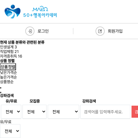
로그인
회원가입
현재 상품 분류와 관련된 분류
인생설계
3
직업체험
21
자격증취득
16
상품 정렬
상품정렬
낮은가격순
높은가격순
상품명순
강좌검색
유/무료
모집중
강좌검색
유/무료